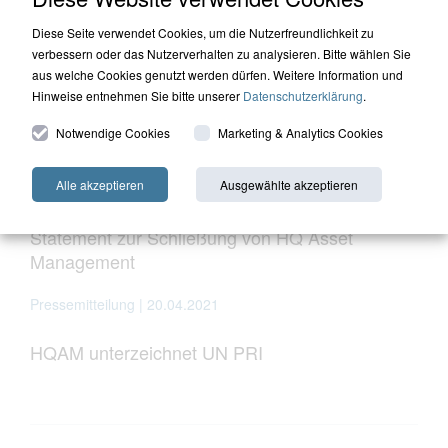
HQ Trust legt Megatrends-Fonds auf
Diese Seite verwendet Cookies, um die Nutzerfreundlichkeit zu
Pressemitteilung | 16.02.2022
verbessern oder das Nutzerverhalten zu analysieren. Bitte wählen Sie
aus welche Cookies genutzt werden dürfen. Weitere Information und
Jahresausblick 2022: Anleger suchen
Hinweise entnehmen Sie bitte unserer
Datenschutzerklärung
.
Inflationsschutz und müssen mit Schwankungen
Notwendige Cookies
Marketing & Analytics Cookies
umgehen
Alle akzeptieren
Ausgewählte akzeptieren
Pressemitteilung | 3.02.2022
Statement zur Schließung von HQ Asset
Management
Pressemitteilung | 20.04.2021
HQAM unterzeichnet UN PRI