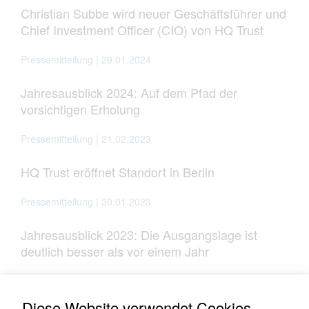
Christian Subbe wird neuer Geschäftsführer und
Chief Investment Officer (CIO) von HQ Trust
Pressemitteilung | 29.01.2024
Jahresausblick 2024: Auf dem Pfad der
vorsichtigen Erholung
Pressemitteilung | 21.02.2023
HQ Trust eröffnet Standort in Berlin
Pressemitteilung | 30.01.2023
Jahresausblick 2023: Die Ausgangslage ist
deutlich besser als vor einem Jahr
Pressemitteilung | 21.07.2022
Diese Website verwendet Cookies