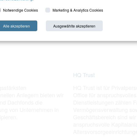
Notwendige Cookies
Marketing & Analytics Cookies
Alle akzeptieren
Ausgewählte akzeptieren
HQ Trust
gsstärksten
HQ Trust ist für Privatpe
nellen Anlegern bieten wir
Office für anspruchsvol
nd Dachfonds die
Dienstleistungen zählen Fa
erung von Unternehmen in
Vermögensverwaltung sowie
ipieren.
Geschäftsbereich sind wir
anspruchsvolle Kapitalanl
Altersvorsorgeeinrichtun