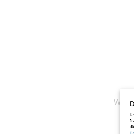
Wir st
D
Di
Nu
dü
Da