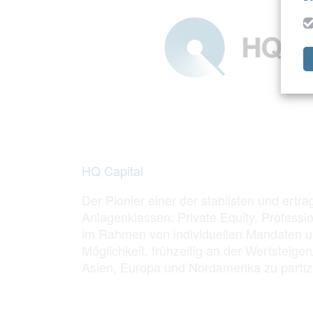
HQ Capital
Der Pionier einer der stabilsten und ertra
Anlagenklassen: Private Equity. Professio
im Rahmen von individuellen Mandaten u
Möglichkeit, frühzeitig an der Wertsteig
Asien, Europa und Nordamerika zu partiz