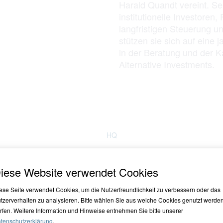
Harald Quandt vereint. Sei
institutionelle Investoren
langfristigen Steuerung 
stützen sie sich auf eine
in der Beratung und der K
Alternative Investments.
HQ
ehen für Expertise, Stabilität und Individ
iese Website verwendet Cookies
ese Seite verwendet Cookies, um die Nutzerfreundlichkeit zu verbessern oder das
tzerverhalten zu analysieren. Bitte wählen Sie aus welche Cookies genutzt werde
rfen. Weitere Information und Hinweise entnehmen Sie bitte unserer
tenschutzerklärung
.