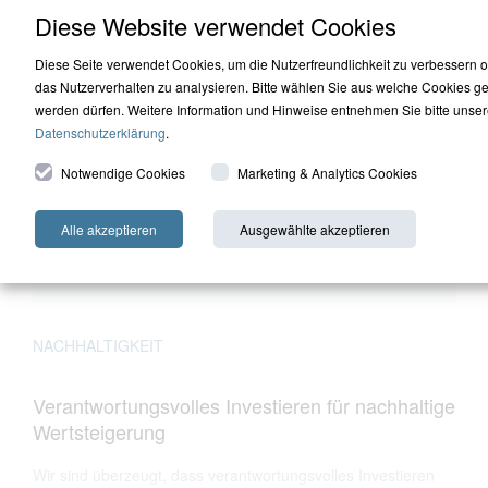
Diese Website verwendet Cookies
durch strategische und taktische Maßnahmen. Dadurch sind
sie krisenfest und flexibel, um Opportunitäten im Markt zu
Diese Seite verwendet Cookies, um die Nutzerfreundlichkeit zu verbessern 
nutzen.
das Nutzerverhalten zu analysieren. Bitte wählen Sie aus welche Cookies ge
werden dürfen. Weitere Information und Hinweise entnehmen Sie bitte unser
Datenschutzerklärung
.
Notwendige Cookies
Marketing & Analytics Cookies
Alle akzeptieren
Ausgewählte akzeptieren
NACHHALTIGKEIT
Verantwortungsvolles Investieren für nachhaltige
Wertsteigerung
Wir sind überzeugt, dass verantwortungsvolles Investieren